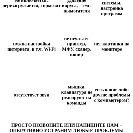
не включается,
удаление
системы,
перезагружается,
тормозит
вируса,
смс-
настройка
вымогателя
программ
не печатает
нужна настройка
принтер,
нет картинки на
интернета, в т.ч.
Wi
-
Fi
МФУ, сканер,
мониторе
копир
мышка,
есть какие либо
клавиатура не
отсутствует звук
другие проблемы
реагируют на
с компьютером?
команды
ПРОСТО ПОЗВОНИТЕ ИЛИ НАПИШИТЕ НАМ –
ОПЕРАТИВНО УСТРАНИМ ЛЮБЫЕ ПРОБЛЕМЫ