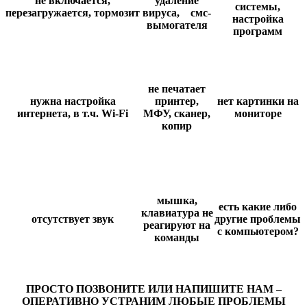
не включается,
удаление
системы,
перезагружается,
тормозит
вируса,
смс-
настройка
вымогателя
программ
не печатает
нужна настройка
принтер,
нет картинки на
интернета, в т.ч.
Wi
-
Fi
МФУ, сканер,
мониторе
копир
мышка,
есть какие либо
клавиатура не
отсутствует звук
другие проблемы
реагируют на
с компьютером?
команды
ПРОСТО ПОЗВОНИТЕ ИЛИ НАПИШИТЕ НАМ –
ОПЕРАТИВНО УСТРАНИМ ЛЮБЫЕ ПРОБЛЕМЫ