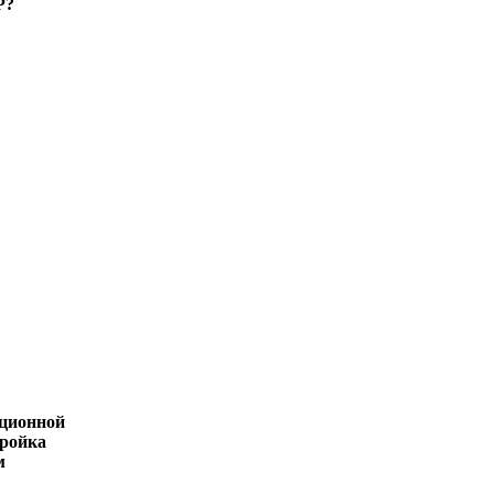
Р?
ационной
ройка
м