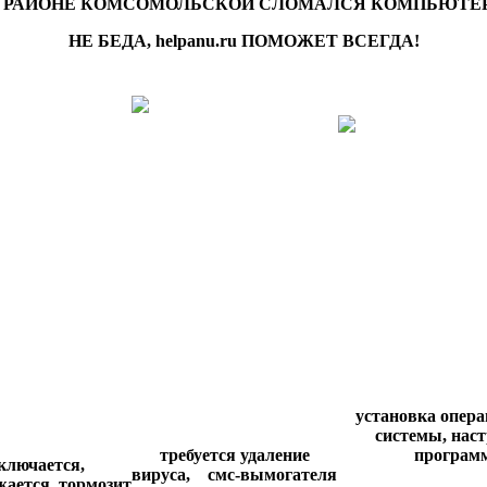
 РАЙОНЕ КОМСОМОЛЬСКОЙ СЛОМАЛСЯ КОМПЬЮТЕ
НЕ БЕДА, helpanu.ru ПОМОЖЕТ ВСЕГДА!
установка опер
системы,
наст
требуется удаление
програм
ключается,
вируса,
смс-вымогателя
жается,
тормозит