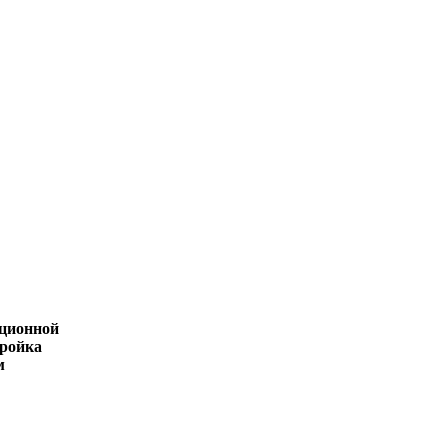
ационной
ройка
м