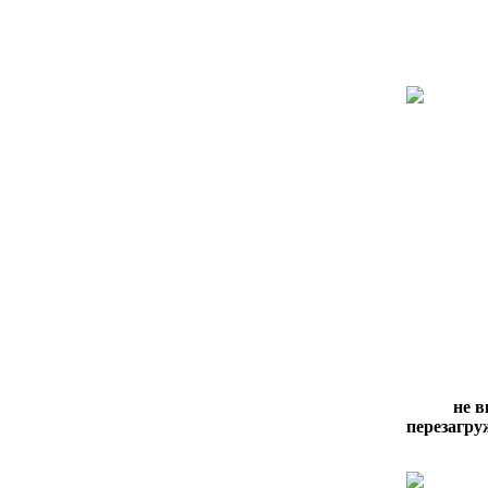
не в
перезагру