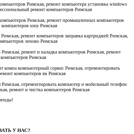
бренды!
АТЬ У НАС?