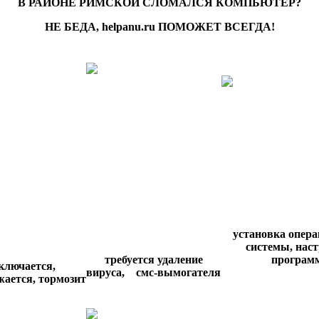
В РАЙОНЕ РИМСКОЙ СЛОМАЛСЯ КОМПЬЮТЕР?
НЕ БЕДА, helpanu.ru ПОМОЖЕТ ВСЕГДА!
установка опер
системы,
наст
требуется удаление
програм
ключается,
вируса,
смс-вымогателя
жается,
тормозит