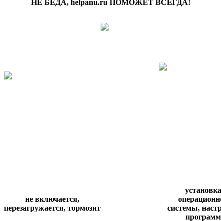
НЕ БЕДА, helpanu.ru ПОМОЖЕТ ВСЕГДА!
установк
не включается,
операционн
перезагружается,
тормозит
системы,
наст
программ