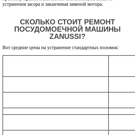
устранения засора и заканчивая заменой мотора.
СКОЛЬКО СТОИТ РЕМОНТ
ПОСУДОМОЕЧНОЙ МАШИНЫ
ZANUSSI?
Вот средние цены на устранение стандартных поломок:
Общая
Услуга
стоимост
Диагностика
бесплатн
Замена/ремонт
электронного блока
от 1800
Замена кнопки панели управления
от 600
Замена любого насоса
от 900