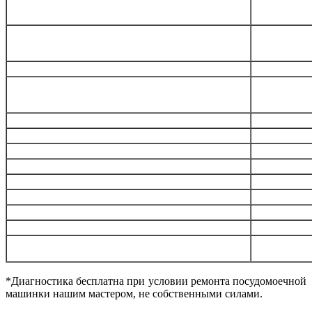
Замена клапанов подачи воды
от 1200
Прочистка,замена фильтра забора/слива воды
от 600
Замена ТЭНа
от 800
Замена гидростопа, сливной трубки, патрубков
от 1000
Замена запирающего устройства (УБЛ)
от 1000
Замена шнура питания
от 600
Замена, ремонт элеткродвигателя
от 1500
Замена датчика уровня воды, температуры
от 600
Обнуление, перепрошивка модуля управления
от 1290
Замена порошкового дозатора
от 1000
Замена солевого дозатора
от 1000
Устранение засора
от 1000
Установка и подключение посудомоечной
от 1500
машинки
*Диагностика бесплатна при условии ремонта посудомоечной
машинки нашим мастером, не собственными силами.