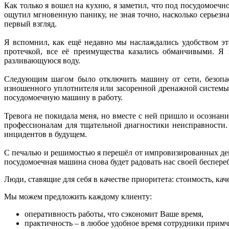
Как только я вошел на кухню, я заметил, что под посудомоечн
ощутил мгновенную панику, не зная точно, насколько серьезна 
первый взгляд.
Я вспомнил, как ещё недавно мы наслаждались удобством эт
протечкой, все её преимущества казались обманчивыми. Я 
разливающуюся воду.
Следующим шагом было отключить машину от сети, безопасно
изношенного уплотнителя или засоренной дренажной системы.
посудомоечную машину в работу.
Тревога не покидала меня, но вместе с ней пришло и осозна
профессионалам для тщательной диагностики неисправности.
инцидентов в будущем.
С печалью и решимостью я перешёл от импровизированных дейс
посудомоечная машина снова будет радовать нас своей беспереб
Люди, ставящие для себя в качестве приоритета: стоимость, ка
Мы можем предложить каждому клиенту:
оперативность работы, что сэкономит Ваше время,
практичность – в любое удобное время сотрудники примч