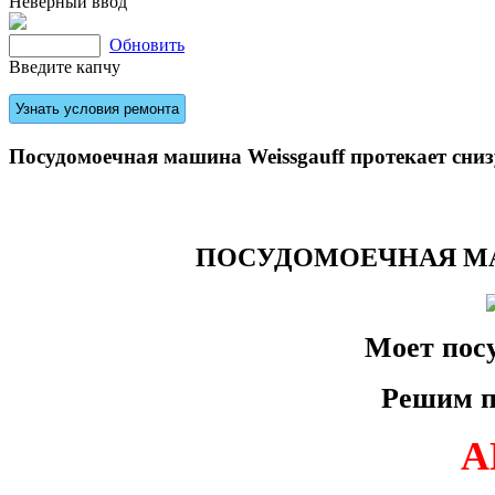
Неверный ввод
Обновить
Введите капчу
Посудомоечная машина Weissgauff протекает снизу
ПОСУДОМОЕЧНАЯ МА
Моет посу
Решим п
А