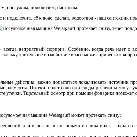
ем, обслужим, подключим, настроим.
 и подключить её к воде, сделать водоотвод - наш сантехник по
 всегда неприятный сюрприз. Особенно, когда речь идет о во
поскольку длительное воздействие влаги может привести к корр
льные действия, важно попытаться локализовать источник про
ные элементы. Потеки, налет соли или следы ржавчины могут ук
есте утечки. Тщательный осмотр при помощи фонарика поможет 
осудомоечная машина Weissgauff может протекать снизу:
креплений или износ шлангов подачи и слива воды – одна из 
а со временем могут изнашиваться, что приводит к протечкам