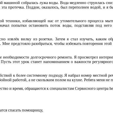
ой машиной собралась лужа воды. Вода медленно струилась сниз
эта протечка. Поддон, оказалось, был переполнен водой, и я бы
ой техники, избавляющей нас от утомительного процесса мытья
начал попытки остановить поток воды, подставляя под него
 извлёк вилку из розетки. Затем я стал изучать, каким обр
 Мне предстояло разобраться, чтобы избежать повторения этой
ние необходимости долгосрочного ремонта. Я просмотрел интерн
 Пусть этот урок станет напоминанием о важности регулярно
твий к более системному подходу. Я набрал номер местной рем
ойной работой, а не скользким полом на кухне. Ребята меня не п
чество и время, обращаются к специалистам Сервисного центра hel
атся спасать помощницу,