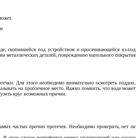
может.
де, скопившейся под устройством и просачивающейся из-под
озии металлических деталей, повреждению напольного покрытия
течки. Для этого необходимо внимательно осмотреть поддон,
азывать на проблемное место. Важно помнить, что вода может
сузить круг возможных причин.
самых частых причин протечек. Необходимо проверить, нет ли
. В этом случае потребуется замена уплотнителей или насоса