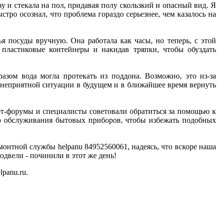
у и стекала на пол, придавая полу скользкий и опасный вид. Я
стро осознал, что проблема гораздо серьезнее, чем казалось на
 посуды вручную. Она работала как часы, но теперь, с этой
 пластиковые контейнеры и накидав тряпки, чтобы обуздать
азом вода могла протекать из поддона. Возможно, это из-за
 неприятной ситуации в будущем и в ближайшее время вернуть
ет-форумы и специалисты советовали обратиться за помощью к
го обслуживания бытовых приборов, чтобы избежать подобных
онтной службы helpanu 84952560061, надеясь, что вскоре наша
одвели - починили в этот же день!
panu.ru.