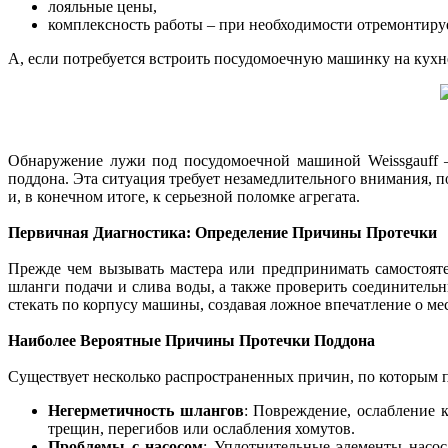
лояльные цены,
комплексность работы – при необходимости отремонтиру
А, если потребуется встроить посудомоечную машинку на кухне
Обнаружение лужи под посудомоечной машиной Weissgauff –
поддона. Эта ситуация требует незамедлительного внимания, 
и, в конечном итоге, к серьезной поломке агрегата.
Первичная Диагностика: Определение Причины Протечки
Прежде чем вызывать мастера или предпринимать самостояте
шланги подачи и слива воды, а также проверить соединитель
стекать по корпусу машины, создавая ложное впечатление о м
Наиболее Вероятные Причины Протечки Поддона
Существует несколько распространенных причин, по которым п
Негерметичность шлангов
: Повреждение, ослабление 
трещин, перегибов или ослабления хомутов.
Проблемы с насосом
: Уплотнительные элементы насос