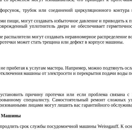
форсунок, трубок или соединений циркуляционного контура 
ами пищи, могут создавать избыточное давление и приводить к 
врежденный уплотнитель двери не обеспечивает герметичнос
е распылители могут создавать неравномерное распределение вод
протечки может стать трещина или дефект в корпусе машины.
 не прибегая к услугам мастера. Например, можно подтянуть о
отключения машины от электросети и перекрытия подачи воды п
 установить причину протечки или если проблема связана 
рованному специалисту. Самостоятельный ремонт сложных 
ризованными лицами могут лишить вас гарантийного обслуживан
ты Машины
 продлить срок службы посудомоечной машины Weissgauff. К ос